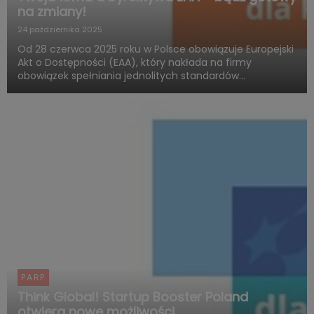
na zmiany!
24 października 2025
Od 28 czerwca 2025 roku w Polsce obowiązuje Europejski
Akt o Dostępności (EAA), który nakłada na firmy
obowiązek spełniania jednolitych standardów
dostępności produktów i usług. Polska Agencja Rozwoju
Przedsiębiorczości (PARP), w ramach Funduszy
Europejskich dla Rozwoju ...
PARP
Think Global! Startup Booster Poland
otwiera nowe możliwości