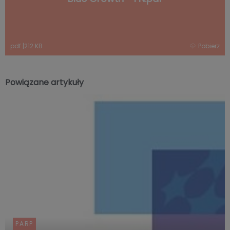
pdf
|
212 KB
Pobierz
Powiązane artykuły
PARP