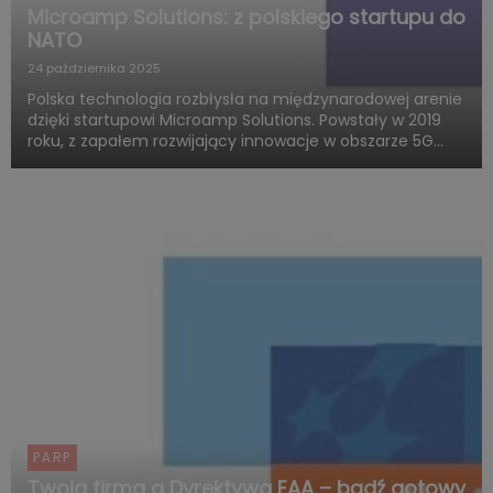
Microamp Solutions: z polskiego startupu do
NATO
24 października 2025
Polska technologia rozbłysła na międzynarodowej arenie
dzięki startupowi Microamp Solutions. Powstały w 2019
roku, z zapałem rozwijający innowacje w obszarze 5G
mmWave, dziś zachwyca świat swoją obecnością w
globalnych programach obronnych. Firma zdobywa
uznanie jako jed...
PARP
Twoja firma a Dyrektywa EAA – bądź gotowy