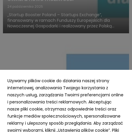
24 października 2025
„Startup Booster Poland – Startups Exchange”,
finansowany w ramach Funduszy Europejskich dla
Nowoczesnej Gospodarki i realizowany przez Polską
Agencję Rozwoju Przedsiębiorczości, otwiera nowy
rozdział w obszarze programów akceleracyjnych
skierowanych do startupów o międz...
Używamy plików cookie do działania naszej strony
internetowej, analizowania Twojego korzystania z
naszych usług, zarządzania Twoimi preferencjami online
i personalizowania treści reklamowych. Akceptując
PARP
nasze pliki cookie, otrzymasz odpowiednie treści oraz
Zielone światło dla Twojej firmy – nawet 3,5
funkcje mediów społecznościowych, spersonalizowane
mln zł na ekologiczną transformację z
reklamy i ulepszony sposób przeglądania. Aby zarządzać
Funduszy Europejskich!
swoimi wyborami, kliknij „Ustawienia plików cookie”. Pliki