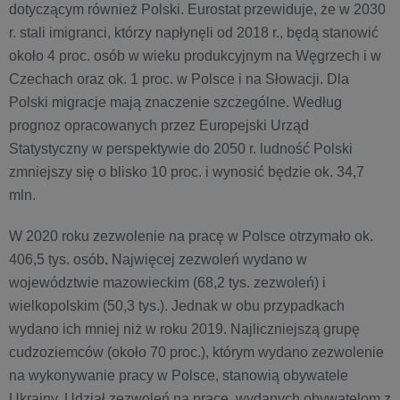
dotyczącym również Polski. Eurostat przewiduje, że w 2030
r. stali imigranci, którzy napłynęli od 2018 r., będą stanowić
około 4 proc. osób w wieku produkcyjnym na Węgrzech i w
Czechach oraz ok. 1 proc. w Polsce i na Słowacji. Dla
Polski migracje mają znaczenie szczególne. Według
prognoz opracowanych przez Europejski Urząd
Statystyczny w perspektywie do 2050 r. ludność Polski
zmniejszy się o blisko 10 proc. i wynosić będzie ok. 34,7
mln.
W 2020 roku zezwolenie na pracę w Polsce otrzymało ok.
406,5 tys. osób
.
Najwięcej zezwoleń wydano w
województwie mazowieckim (68,2 tys. zezwoleń) i
wielkopolskim (50,3 tys.). Jednak w obu przypadkach
wydano ich mniej niż w roku 2019.
Najliczniejszą grupę
cudzoziemców (około 70 proc.), którym wydano zezwolenie
na wykonywanie pracy w Polsce, stanowią obywatele
Ukrainy. Udział zezwoleń na pracę, wydanych obywatelom z