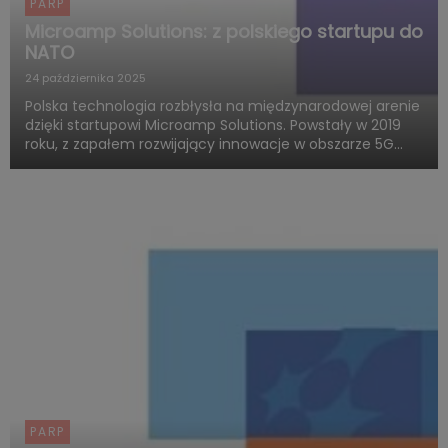
PARP
Microamp Solutions: z polskiego startupu do
NATO
24 października 2025
Polska technologia rozbłysła na międzynarodowej arenie
dzięki startupowi Microamp Solutions. Powstały w 2019
roku, z zapałem rozwijający innowacje w obszarze 5G
mmWave, dziś zachwyca świat swoją obecnością w
globalnych programach obronnych. Firma zdobywa
uznanie jako jed...
PARP