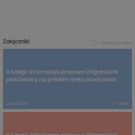
Załączniki
Pobierz wszystkie
9 lutego informacja prasowa Zagraniczni
pracownicy na polskim rynku pracy.docx
docx
|
133 KB
Pobierz