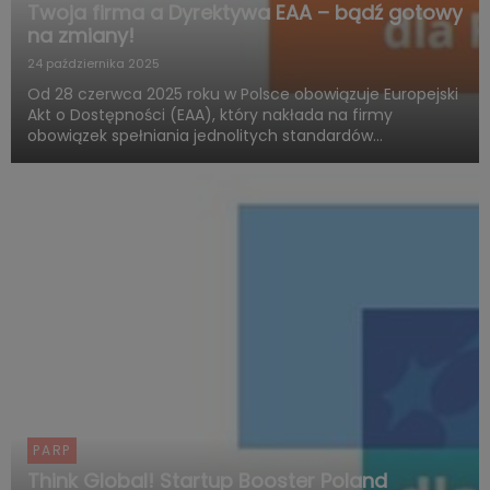
Twoja firma a Dyrektywa EAA – bądź gotowy
na zmiany!
24 października 2025
Od 28 czerwca 2025 roku w Polsce obowiązuje Europejski
Akt o Dostępności (EAA), który nakłada na firmy
obowiązek spełniania jednolitych standardów
dostępności produktów i usług. Polska Agencja Rozwoju
Przedsiębiorczości (PARP), w ramach Funduszy
Europejskich dla Rozwoju ...
PARP
Think Global! Startup Booster Poland