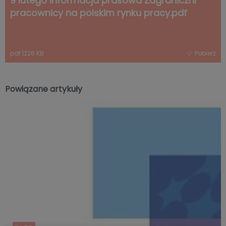
9 lutego informacja prasowa Zagraniczni
pracownicy na polskim rynku pracy.pdf
pdf
|
226 KB
Pobierz
Powiązane artykuły