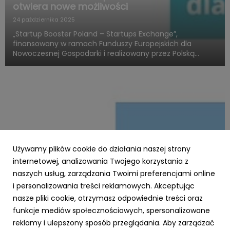
otwiera nowe możliwości
24 października 2025
„Startup Booster Poland – Startups Exchange”,
finansowany w ramach Funduszy Europejskich dla
Nowoczesnej Gospodarki i realizowany przez Polską
Agencję Rozwoju Przedsiębiorczości, otwiera nowy
rozdział w obszarze programów akceleracyjnych
skierowanych do startupów o międz...
Używamy plików cookie do działania naszej strony
internetowej, analizowania Twojego korzystania z
naszych usług, zarządzania Twoimi preferencjami online
i personalizowania treści reklamowych. Akceptując
PARP
nasze pliki cookie, otrzymasz odpowiednie treści oraz
Zielone światło dla Twojej firmy – nawet 3,5
funkcje mediów społecznościowych, spersonalizowane
mln zł na ekologiczną transformację z
reklamy i ulepszony sposób przeglądania. Aby zarządzać
Funduszy Europejskich!