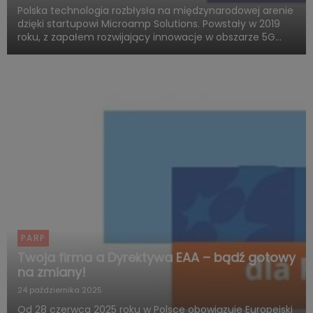
Polska technologia rozbłysła na międzynarodowej arenie
dzięki startupowi Microamp Solutions. Powstały w 2019
roku, z zapałem rozwijający innowacje w obszarze 5G
mmWave, dziś zachwyca świat swoją obecnością w
globalnych programach obronnych. Firma zdobywa
uznanie jako jed...
PARP
Twoja firma a Dyrektywa EAA – bądź gotowy
na zmiany!
24 października 2025
Od 28 czerwca 2025 roku w Polsce obowiązuje Europejski