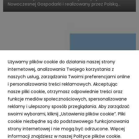
Nowoczesnej Gospodarki i realizowany przez Polską
Agencję Rozwoju Przedsiębiorczości, otwiera nowy
rozdział w obszarze programów akceleracyjnych
skierowanych do startupów o międz...
Używamy plików cookie do działania naszej strony
internetowej, analizowania Twojego korzystania z
naszych usług, zarządzania Twoimi preferencjami online
i personalizowania treści reklamowych. Akceptując
PARP
nasze pliki cookie, otrzymasz odpowiednie treści oraz
Zielone światło dla Twojej firmy – nawet 3,5
funkcje mediów społecznościowych, spersonalizowane
mln zł na ekologiczną transformację z
reklamy i ulepszony sposób przeglądania. Aby zarządzać
Funduszy Europejskich!
swoimi wyborami, kliknij „Ustawienia plików cookie”. Pliki
23 października 2025
cookie niezbędne są do podstawowego funkcjonowania
Chcesz, aby Twoja firma działała nowocześnie,
strony internetowej i nie mogą być odrzucone. Więcej
ekologicznie i oszczędnie? Dzięki Funduszom Europejskim
informacji znajdziesz w naszej Polityce plików cookie.
dla Polski Wschodniej (FEPW), oferowanym przez Polską