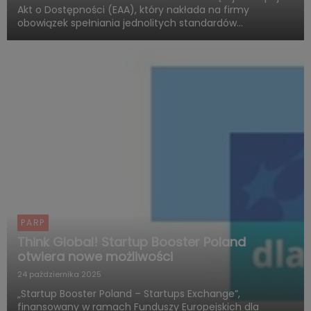
Akt o Dostępności (EAA), który nakłada na firmy
obowiązek spełniania jednolitych standardów
dostępności produktów i usług. Polska Agencja Rozwoju
Przedsiębiorczości (PARP), w ramach Funduszy
Europejskich dla Rozwoju ...
PARP
Think Global! Startup Booster Poland
otwiera nowe możliwości
24 października 2025
„Startup Booster Poland – Startups Exchange”,
finansowany w ramach Funduszy Europejskich dla