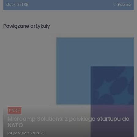
docx
|
371 KB
Pobierz
Powiązane artykuły
PARP
Microamp Solutions: z polskiego startupu do
NATO
24 października 2025