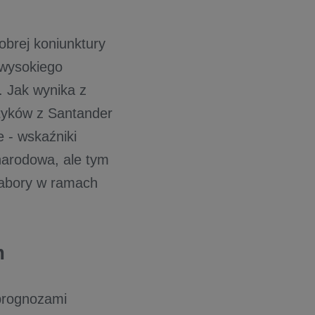
obrej koniunktury
 wysokiego
. Jak wynika z
ityków z Santander
e - wskaźniki
arodowa, ale tym
nabory w ramach
m
prognozami