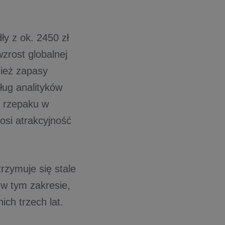
ły z ok. 2450 zł
zrost globalnej
nież zapasy
ług analityków
 rzepaku w
nosi atrakcyjność
rzymuje się stale
w tym zakresie,
ich trzech lat.