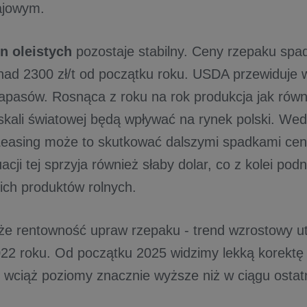
ajowym.
in oleistych
pozostaje stabilny. Ceny rzepaku spad
nad 2300 zł/t od początku roku. USDA przewiduje w
 zapasów. Rosnąca z roku na rok produkcja jak rów
kali światowej będą wpływać na rynek polski. Wed
easing może to skutkować dalszymi spadkami cen
acji tej sprzyja również słaby dolar, co z kolei pod
ch produktów rolnych.
że rentowność upraw rzepaku - trend wzrostowy ut
22 roku. Od początku 2025 widzimy lekką korektę 
 wciąż poziomy znacznie wyższe niż w ciągu ostatn