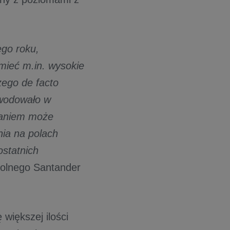
go roku,
mieć m.in. wysokie
ego de facto
owodowało w
waniem może
nia na polach
ostatnich
rolnego Santander
większej ilości