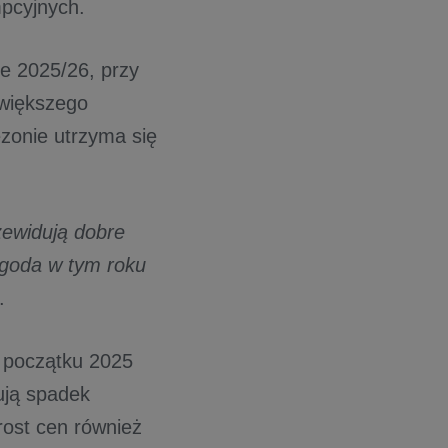
pcyjnych.
e 2025/26, przy
jwiększego
zonie utrzyma się
ewidują dobre
ogoda w tym roku
.
d początku 2025
ują spadek
ost cen również