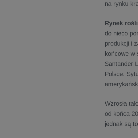
na rynku kr
Rynek rośl
do nieco po
produkcji i
końcowe w s
Santander L
Polsce. Sytu
amerykański
Wzrosła tak
od końca 20
jednak są to