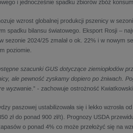
wego i jednocześnie spadku zbiorów zbóż konsum
zuje wzrost globalnej produkcji pszenicy w sezoni
m spadku bilansu światowego. Eksport Rosji – na
w sezonie 2024/25 zmalał o ok. 22% i w nowym se
m poziomie.
stępne szacunki GUS dotyczące ziemiopłodów prz
nicy, ale pewność zyskamy dopiero po żniwach. P
ore wyzwa
nie.” - zachowuje ostrożność Kwiatkowski
dzy paszowej ustabilizowała się i lekko wzrosła o
 850 zł do ponad 900 zł/t). Prognozy USDA przewid
zapasów o ponad 4% co może przełożyć się na wzr