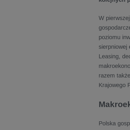
W pierwszej 
gospodarcze
poziomu inw
sierpniowej
Leasing, dec
makroekonom
razem także
Krajowego P
Makroek
Polska gosp