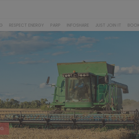
NG
RESPECT ENERGY
PARP
INFOSHARE
JUST JOIN IT
BOO
NG