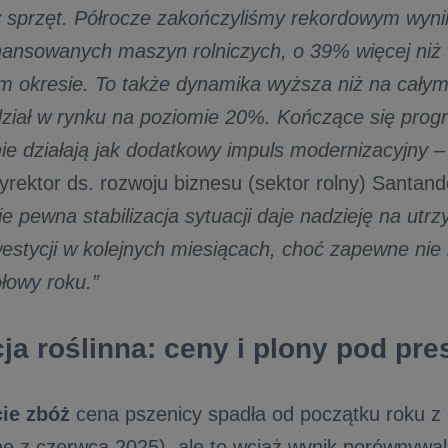
sprzęt. Półrocze zakończyliśmy rekordowym wyni
inansowanych maszyn rolniczych, o 39% więcej niż
m okresie. To także dynamika wyższa niż na całym 
ział w rynku na poziomie 20%. Kończące się prog
e działają jak dodatkowy impuls modernizacyjny 
rektor ds. rozwoju biznesu (sektor rolny) Santand
e pewna stabilizacja sytuacji daje nadzieję na utr
estycji w kolejnych miesiącach, choć zapewne nie
łowy roku.”
ja roślinna: ceny i plony pod pr
ie zbóż
cena pszenicy spadła od początku roku z o
ane z czerwca 2025), ale to wciąż wynik porównywa