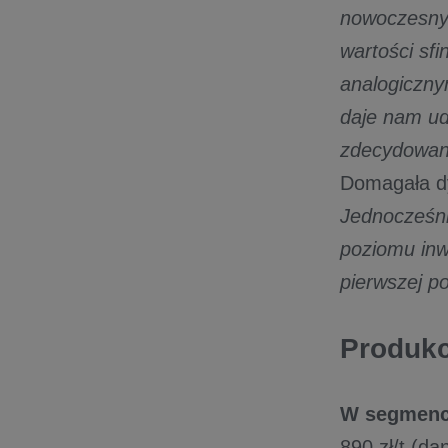
nowoczesny 
wartości sf
analogiczny
daje nam ud
zdecydowani
Domagała dy
Jednocześni
poziomu inw
pierwszej po
Produkc
W segmenc
890 zł/t (d