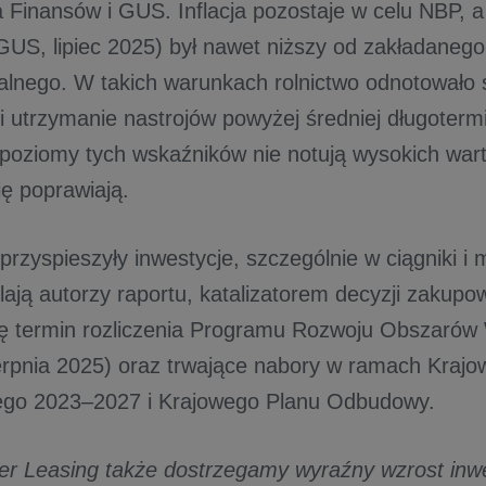
a Finansów i GUS. Inflacja pozostaje w celu NBP, a
 GUS, lipiec 2025) był nawet niższy od zakładaneg
alnego. W takich warunkach rolnictwo odnotowało s
 i utrzymanie nastrojów powyżej średniej długoterm
poziomy tych wskaźników nie notują wysokich warto
ię poprawiają.
rzyspieszyły inwestycje, szczególnie w ciągniki i 
ają autorzy raportu, katalizatorem decyzji zakupow
się termin rozliczenia Programu Rozwoju Obszarów
erpnia 2025) oraz trwające nabory w ramach Kraj
ego 2023–2027 i Krajowego Planu Odbudowy.
r Leasing także dostrzegamy wyraźny wzrost inwe