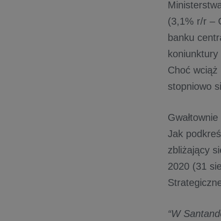
Ministerstw
(3,1% r/r –
banku centr
koniunktury
Choć wciąż 
stopniowo s
Gwałtownie p
Jak podkreśl
zbliżający 
2020 (31 si
Strategiczn
“W Santande