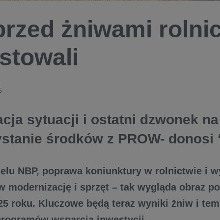
przed żniwami roln
stowali
5
acja sytuacji i ostatni dzwonek na
stanie środków z PROW- donosi 
 celu NBP, poprawa koniunktury w rolnictwie i 
w modernizację i sprzęt – tak wygląda obraz po
5 roku. Kluczowe będą teraz wyniki żniw i temp
programów wsparcia inwestycji.