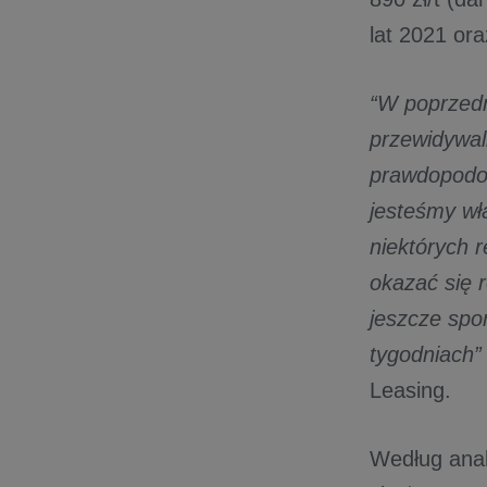
lat 2021 or
“W poprzedn
przewidywal
prawdopodob
jesteśmy wł
niektórych 
okazać się 
jeszcze spo
tygodniach” 
Leasing.
Według anal