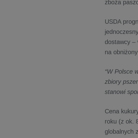
zboża paszo
USDA progno
jednoczesny
dostawcy – 
na obniżony
“W Polsce w
zbiory psze
stanowi sp
Cena kukury
roku (z ok.
globalnych 