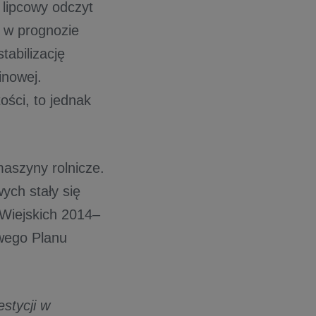
 lipcowy odczyt
o w prognozie
tabilizację
inowej.
ści, to jednak
maszyny rolnicze.
ych stały się
 Wiejskich 2014–
owego Planu
stycji w