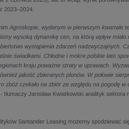
az 2023–2024.
im Agroskopie, wydanym w pierwszym kwartale te
iśmy wysoką dynamikę cen, na którą wpływ miało 
ieństwo wystąpienia zdarzeń nadzwyczajnych. Cz
aśnie świadkami. Chłodne i mokre polskie lato sp
regionach kraju poważne straty w uprawach. Wyz
również jakość zbieranych plonów. W połowie sierp
ro zbóż czekało na zbiór ze względu na pogodę w 
-
tłumaczy Jarosław Kwiatkowski analityk sektora 
ityków Santander Leasing możemy spodziewać się 