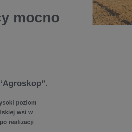
icy mocno
“Agroskop”.
wysoki poziom
lskiej wsi w
o realizacji