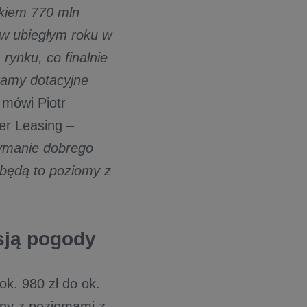
kiem 770 mln
 w ubiegłym roku w
rynku, co finalnie
ramy dotacyjne
–
mówi Piotr
er Leasing
–
zymanie dobrego
 będą to poziomy z
esją pogody
k. 980 zł do ok.
lny z poziomami z