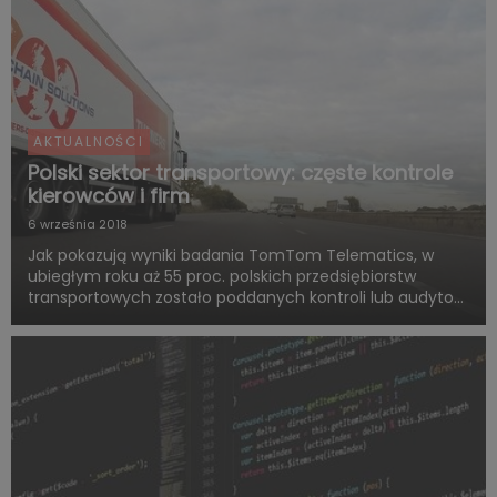
AKTUALNOŚCI
Polski sektor transportowy: częste kontrole
kierowców i firm
6 września 2018
Jak pokazują wyniki badania TomTom Telematics, w
ubiegłym roku aż 55 proc. polskich przedsiębiorstw
transportowych zostało poddanych kontroli lub audytowi
pod kątem przestrzegania przez kierowców godzin
pracy. Z kolei w przypadku aż 78 proc. firm, kontroli
zostali poddan...