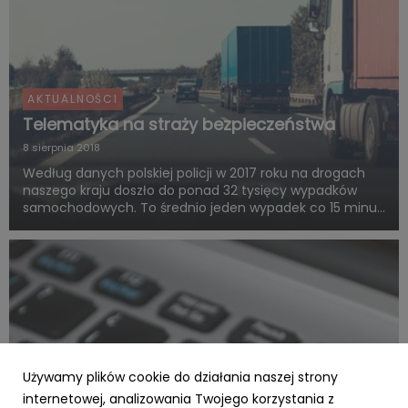
AKTUALNOŚCI
Telematyka na straży bezpieczeństwa
8 sierpnia 2018
Według danych polskiej policji w 2017 roku na drogach
naszego kraju doszło do ponad 32 tysięcy wypadków
samochodowych. To średnio jeden wypadek co 15 minut.
Tak duża skala zdarzeń to olbrzymie koszty społeczne,
wiele ludzkich dramatów, a także duże straty dla firm.
Ponad...
Używamy plików cookie do działania naszej strony
internetowej, analizowania Twojego korzystania z