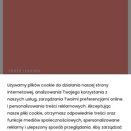
ERSTE LEASING
Polskie Rolnictwo 2024 według raportu
Agroskop: czasem słońce, czasem deszcz
Używamy plików cookie do działania naszej strony
internetowej, analizowania Twojego korzystania z
19 marca 2025
naszych usług, zarządzania Twoimi preferencjami online
Sytuacja polskiego rolnictwa w 2024 roku była
i personalizowania treści reklamowych. Akceptując
zróżnicowana, z pewnymi oznakami poprawy, ale także
licznymi wyzwaniami. W latach ubiegłych w lepszej
nasze pliki cookie, otrzymasz odpowiednie treści oraz
sytuacji były gospodarstwa zajmujące się uprawą roślin.
funkcje mediów społecznościowych, spersonalizowane
Można powiedzieć, że w 2024 role się odwróciły i warunki
reklamy i ulepszony sposób przeglądania. Aby zarządzać
sprzyjały ...