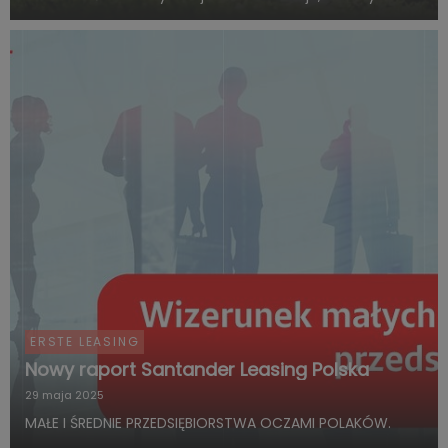
regulacyjne oraz rosnąca świadomość ekologiczna
wymuszają na przedsiębiorcach szybkie tempo zmian a
to z kolei sk...
ERSTE LEASING
Nowy raport Santander Leasing Polska
29 maja 2025
MAŁE I ŚREDNIE PRZEDSIĘBIORSTWA OCZAMI POLAKÓW.