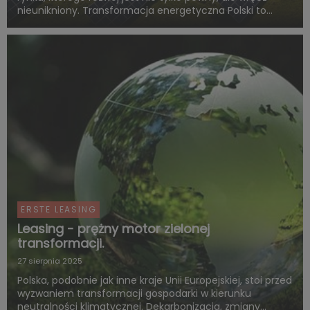
nieunikniony. Transformacja energetyczna Polski to
potężna inwestycja. Wartość publicznych pieniędzy
przeznaczonych na jej finansowanie jest ogromna
(powyżej 500 milia...
ERSTE LEASING
Leasing - prężny motor zielonej
transformacji.
27 sierpnia 2025
Polska, podobnie jak inne kraje Unii Europejskiej, stoi przed
wyzwaniem transformacji gospodarki w kierunku
neutralności klimatycznej. Dekarbonizacja, zmiany