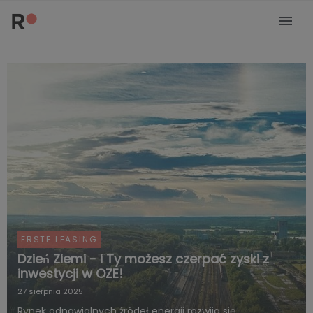
ERSTE LEASING
Dzień Ziemi - i Ty możesz czerpać zyski z
inwestycji w OZE!
27 sierpnia 2025
Rynek odnawialnych źródeł energii rozwija się