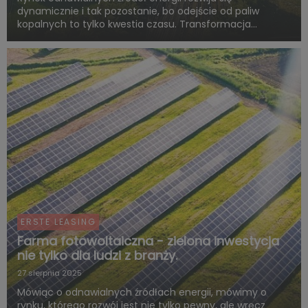
dynamicznie i tak pozostanie, bo odejście od paliw
kopalnych to tylko kwestia czasu. Transformacja
energetyczna Polski to olbrzymie przedsięwzięcie, na
które przeznaczono ponad 500 miliardów złotych ze
środków publicznych, al...
ERSTE LEASING
Farma fotowoltaiczna - zielona inwestycja
nie tylko dla ludzi z branży.
27 sierpnia 2025
Mówiąc o odnawialnych źródłach energii, mówimy o
rynku, którego rozwój jest nie tylko pewny, ale wręcz