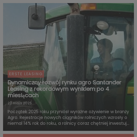
ERSTE LEASING
Dynamiczny rozwój rynku agro Santander
Leasing z rekordowym wynikiem po 4
miesiącach
22 maja 2025
Początek 2025 roku przyniósł wyraźne ożywienie w branży
Agro. Rejestracje nowych ciągników rolniczych wzrosły o
niemal 14% rok do roku, a rolnicy coraz chętniej inwestują
w nowoczesny sprzęt. Jakie czynniki stoją za tym
wzrostem i jak wpływa to na sektor finansowy? Komen...